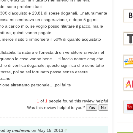
to non c’è scritto ne indicato (nemmeno in maniera
de, sono problemi tuoi…
 , 30€ d’acquisto e 29,81 di spese doganali….naturalmente
DinoD
ta cosa mi sembrava un esagerazione, e dopo 5 gg mi
no a carico mio, se voglio posso rifiutare il pacco, ma le
attura, quindi vanno pagate.
la merce il sito ti rimborserà il 50% di quanto acquistato
Bang
idabile, la natura e l’onestà di un venditore si vede nel
quando le cose vanno bene…..ti faccio notare cmq che
Tmar
chio di verifica doganale, questo significa che sono tutte
s tasse, poi se sei fortunato passa senza essere
assano.
aHap
ione altrettanto personale….poi fai te
1
of
1
people found this review helpful
Was this review helpful to you?
Aliex
Yes
No
wed by
mmhvem
on
May 15, 2013
#
Price