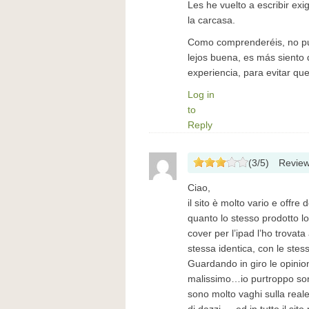
Les he vuelto a escribir ex
la carcasa.
Como comprenderéis, no pue
lejos buena, es más siento 
experiencia, para evitar q
Log in
to
Reply
(
3
/
5
)
Revie
Ciao,
il sito è molto vario e offre
quanto lo stesso prodotto l
cover per l’ipad l’ho trovat
stessa identica, con le ste
Guardando in giro le opinion
malissimo…io purtroppo sono
sono molto vaghi sulla reale