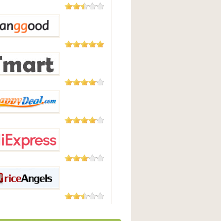
23 Reviews
irect
5,508
Reviews
Good
177 Reviews
t.com
104 Reviews
pyDeal
45 Reviews
press
18 Reviews
Angels