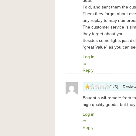
deal.
I did, and sent them the cu
Them they forgot about eve
any replay to may numerous
The customer service is si
they forget about you.
Besides some lights just did
“great Value” as you can se
Log in
to
Reply
(
1
/
5
)
Revie
Bought a wii-remote from th
high quality goods, but the
Log in
to
Reply