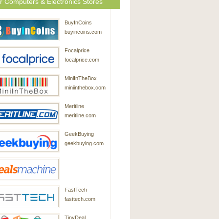
r Computers & Electronics Stores
BuyInCoins
buyincoins.com
Focalprice
focalprice.com
MiniInTheBox
miniinthebox.com
Meritline
meritline.com
GeekBuying
geekbuying.com
DealsMachine
FastTech
dealsmachine.com
fasttech.com
TinyDeal