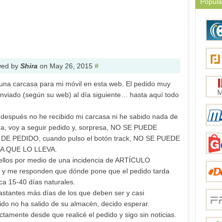
Popula
wed by
Shira
on
May 26, 2015
#
na carcasa para mi móvil en esta web. El pedido muy
enviado (según su web) al día siguiente… hasta aquí todo
espués no he recibido mi carcasa ni he sabido nada de
na, voy a seguir pedido y, sorpresa, NO SE PUEDE
E PEDIDO, cuando pulso el botón track, NO SE PUEDE
A QUE LO LLEVA.
ellos por medio de una incidencia de ARTÍCULO
me responden que dónde pone que el pedido tarda
ica 15-40 días naturales.
astantes más días de los que deben ser y casi
do no ha salido de su almacén, decido esperar.
ctamente desde que realicé el pedido y sigo sin noticias.