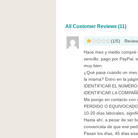
All Customer Reviews (11)
(
1
/
5
)
Revie
Hace mes y medio compré u
sencillo, pago por PayPal, 
muy bien.
¿Qué pasa cuando un mes d
la misma? Entro en la pági
IDENTIFICAR EL NÚMERO D
IDENTIFICAR LA COMPAÑÍ
Me pongo en contacto con 
PERDIDO O EQUIVOCADO y 
10-20 días laborales, signif
Hasta ahí, a pesar de ser b
convencida de que ese pedi
Pasan los días, 45 días exa