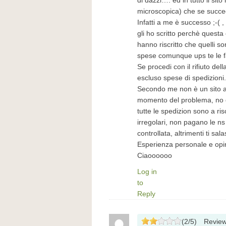
di dazzi…. ed in tutto il si
microscopica) che se succe
Infatti a me è successo ;-(
gli ho scritto perchè ques
hanno riscritto che quelli so
spese comunque ups te le f
Se procedi con il rifiuto del
escluso spese di spedizioni.
Secondo me non è un sito aff
momento del problema, no 
tutte le spedizion sono a ris
irregolari, non pagano le n
controllata, altrimenti ti sal
Esperienza personale e opin
Ciaoooooo
Log in
to
Reply
(
2
/
5
)
Revie