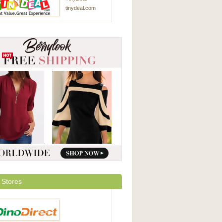
tinydeal.com
 Stores