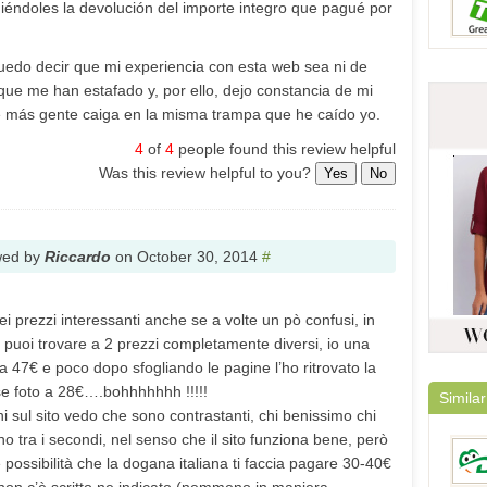
igiéndoles la devolución del importe integro que pagué por
do decir que mi experiencia con esta web sea ni de
que me han estafado y, por ello, dejo constancia de mi
ue más gente caiga en la misma trampa que he caído yo.
4
of
4
people found this review helpful
Was this review helpful to you?
Yes
No
wed by
Riccardo
on
October 30, 2014
#
 dei prezzi interessanti anche se a volte un pò confusi, in
o puoi trovare a 2 prezzi completamente diversi, io una
a a 47€ e poco dopo sfogliando le pagine l’ho ritrovato la
sse foto a 28€….bohhhhhhh !!!!!
Similar
i sul sito vedo che sono contrastanti, chi benissimo chi
 tra i secondi, nel senso che il sito funziona bene, però
 possibilità che la dogana italiana ti faccia pagare 30-40€