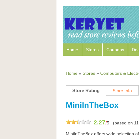
Home
Stores
Coupons
Dea
Home
»
Stores
»
Computers & Electr
Store Rating
Store Info
MiniInTheBox
2.27
/
5
(based on
11
MiniInTheBox offers wide selection o