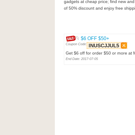
gadgets at cheap price; find new and 
of 50% discount and enjoy free shipp
$6 OFF $50+
Coupon Code:
INUSCJJUL5
Get $6 off for order $50 or more at
End Date: 2017-07-05