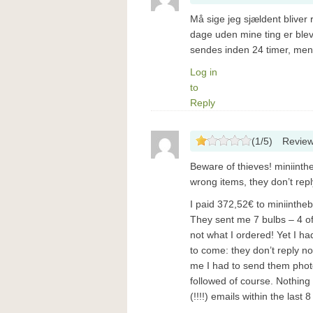
Må sige jeg sjældent bliver
dage uden mine ting er bleve
sendes inden 24 timer, men 
Log in
to
Reply
(
1
/
5
)
Revie
Beware of thieves! miniinth
wrong items, they don’t repl
I paid 372,52€ to miniinthe
They sent me 7 bulbs – 4 of 
not what I ordered! Yet I ha
to come: they don’t reply no
me I had to send them photos
followed of course. Nothing 
(!!!!) emails within the last 