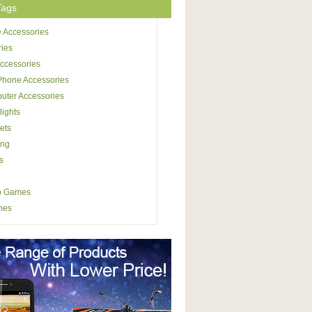
Tags
 Accessories
ries
ccessories
Phone Accessories
uter Accessories
lights
ets
ing
s
o Games
hes