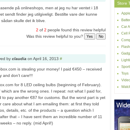
Store 
 rasende på onlineshops, men at jeg nu har ventet i 18
Apple
t sendt finder jeg utilgiveligt. Bestilte vare der kunne
Batte
sådan skulle det ik blive.
Car A
2
of
2
people found this review helpful
Cell 
Was this review helpful to you?
Yes
No
Comp
Flash
Gadg
wed by
claudia
on
April 16, 2013
#
Light
Sport
ebox.com is stealing your money! I paid €450 – received
Toys
y and don’t care!!!
Vide
box.com for 8 LED ceiling bulbs (beginning of February).
Watc
which are the wrong ones. I repeat: not what I paid for,
d to pay another €87 for customs. But the worst part is yet
r care about what I am emailing them: at first they told
, details, etc. of the products – a question which I
after that – I have sent them an incredible number of 11
8 weeks – no reply. (mid April!)