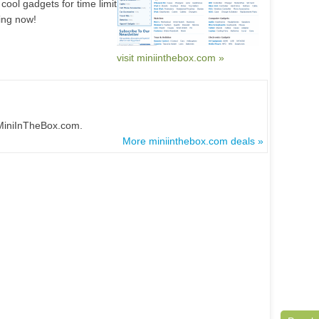
cool gadgets for time limit
ing now!
visit miniinthebox.com »
 MiniInTheBox.com.
More miniinthebox.com deals »