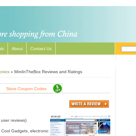
ls
About
Contact Us
onics
»
MiniInTheBox Reviews and Ratings
Store Coupon Codes
user reviews)
f Cool Gadgets, electronic