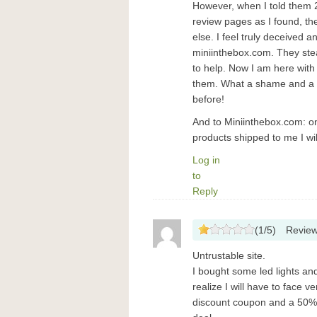
However, when I told them 
review pages as I found, th
else. I feel truly deceived 
miniinthebox.com. They stea
to help. Now I am here with 
them. What a shame and a wa
before!
And to Miniinthebox.com: on
products shipped to me I wi
Log in
to
Reply
(
1
/
5
)
Revie
Untrustable site.
I bought some led lights an
realize I will have to face
discount coupon and a 50% 