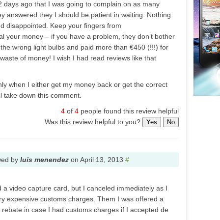
2 days ago that I was going to complain on as many
ey answered they I should be patient in waiting. Nothing
and disappointed. Keep your fingers from
l your money – if you have a problem, they don’t bother
the wrong light bulbs and paid more than €450 (!!!) for
ste of money! I wish I had read reviews like that
ly when I either get my money back or get the correct
ll take down this comment.
4
of
4
people found this review helpful
Was this review helpful to you?
Yes
No
wed by
luis menendez
on
April 13, 2013
#
d a video capture card, but I canceled immediately as I
 very expensive customs charges. Them I was offered a
rebate in case I had customs charges if I accepted de