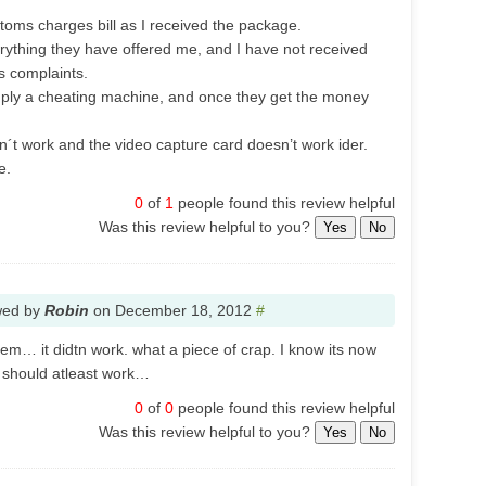
stoms charges bill as I received the package.
rything they have offered me, and I have not received
 complaints.
mply a cheating machine, and once they get the money
n´t work and the video capture card doesn’t work ider.
e.
0
of
1
people found this review helpful
Was this review helpful to you?
Yes
No
wed by
Robin
on
December 18, 2012
#
em… it didtn work. what a piece of crap. I know its now
y should atleast work…
0
of
0
people found this review helpful
Was this review helpful to you?
Yes
No